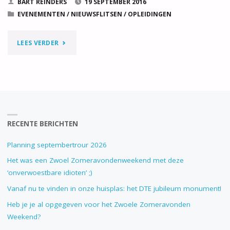
BART REINDERS
19 SEPTEMBER 2016
EVENEMENTEN
/
NIEUWSFLITSEN
/
OPLEIDINGEN
"ZWEMBAD
LEES VERDER
EN
SWIMMERS"
RECENTE BERICHTEN
Planning septembertrour 2026
Het was een Zwoel Zomeravondenweekend met deze
‘onverwoestbare idioten’ ;)
Vanaf nu te vinden in onze huisplas: het DTE jubileum monument!
Heb je je al opgegeven voor het Zwoele Zomeravonden
Weekend?