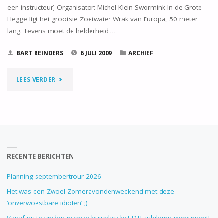
een instructeur) Organisator: Michel Klein Swormink In de Grote
Hegge ligt het grootste Zoetwater Wrak van Europa, 50 meter
lang. Tevens moet de helderheid …
BART REINDERS
6 JULI 2009
ARCHIEF
"ZONDAGSDUIK
LEES VERDER
12
JULI
2009"
RECENTE BERICHTEN
Planning septembertrour 2026
Het was een Zwoel Zomeravondenweekend met deze
‘onverwoestbare idioten’ ;)
Vanaf nu te vinden in onze huisplas: het DTE jubileum monument!