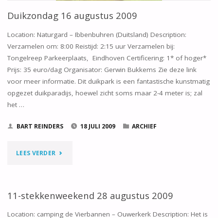
Duikzondag 16 augustus 2009
Location: Naturgard – Ibbenbuhren (Duitsland) Description:
Verzamelen om: 8:00 Reistijd: 2:15 uur Verzamelen bij:
Tongelreep Parkeerplaats, Eindhoven Certificering: 1* of hoger*
Prijs: 35 euro/dag Organisator: Gerwin Bukkems Zie deze link
voor meer informatie. Dit duikpark is een fantastische kunstmatig
opgezet duikparadijs, hoewel zicht soms maar 2-4 meter is; zal
het …
BART REINDERS
18 JULI 2009
ARCHIEF
"DUIKZONDAG
LEES VERDER
16
AUGUSTUS
11-stekkenweekend 28 augustus 2009
2009"
Location: camping de Vierbannen – Ouwerkerk Description: Het is