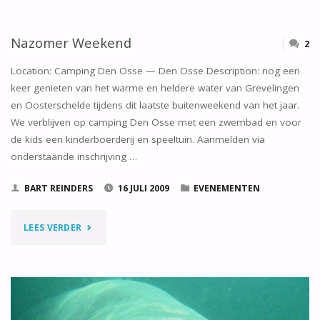
6
SEPTEMBER
Nazomer Weekend
2
2009"
Location: Camping Den Osse — Den Osse Description: nog een
keer genieten van het warme en heldere water van Grevelingen
en Oosterschelde tijdens dit laatste buitenweekend van het jaar.
We verblijven op camping Den Osse met een zwembad en voor
de kids een kinderboerderij en speeltuin. Aanmelden via
onderstaande inschrijving …
BART REINDERS
16 JULI 2009
EVENEMENTEN
"NAZOMER
LEES VERDER
WEEKEND"