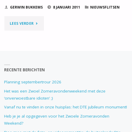
GERWIN BUKKEMS
8 JANUARI 2011
NIEUWSFLITSEN
"BESTEL
LEES VERDER
DE
DTE
SWEATER
RECENTE BERICHTEN
–
TOT
Planning septembertrour 2026
Het was een Zwoel Zomeravondenweekend met deze
4
‘onverwoestbare idioten’ ;)
FEBRUARI
Vanaf nu te vinden in onze huisplas: het DTE jubileum monument!
Heb je je al opgegeven voor het Zwoele Zomeravonden
MOGELIJK"
Weekend?