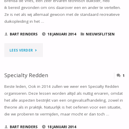
Brenda de Vries, een zeer ervaren technisch duikster, heb
ik bereid gevonden om ons daarover een en ander te vertellen.
Ze is net als wij allemaal gewoon met de standaard recreatieve
duikopleiding in het …
BART REINDERS
18 JANUARI 2014
NIEUWSFLITSEN
"PRESENTATIE
LEES VERDER
TECHNISCH
DUIKEN"
Specialty Redden
1
Beste leden, Ook in 2014 zullen we weer een Specialty Redden
organiseren. Deze lessen worden altijd als nuttig ervaren, omdat
het alle aspecten bestrijkt van een ongevalsafhandeling, zowel in
theorie als in praktijk. Natuurlijk is het oefenen voor een situatie,
die we proberen te vermijden, maar mocht er dan toch …
BART REINDERS
18 JANUARI 2014