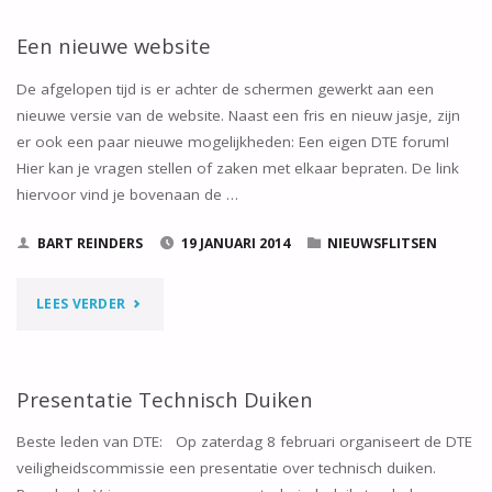
REBREATHER
Een nieuwe website
DUIKEN:
De afgelopen tijd is er achter de schermen gewerkt aan een
nieuwe versie van de website. Naast een fris en nieuw jasje, zijn
WOENSDAG
er ook een paar nieuwe mogelijkheden: Een eigen DTE forum!
Hier kan je vragen stellen of zaken met elkaar bepraten. De link
19
hiervoor vind je bovenaan de …
MAART
BART REINDERS
19 JANUARI 2014
NIEUWSFLITSEN
!"
"EEN
LEES VERDER
NIEUWE
WEBSITE"
Presentatie Technisch Duiken
Beste leden van DTE: Op zaterdag 8 februari organiseert de DTE
veiligheidscommissie een presentatie over technisch duiken.