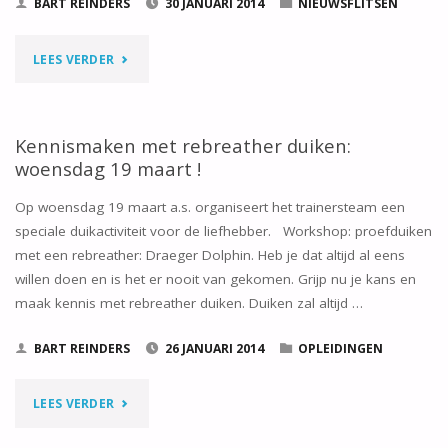
BART REINDERS
30 JANUARI 2014
NIEUWSFLITSEN
"OPLEIDINGEN:
LEES VERDER
EXTRA
EVENEMENTEN"
Kennismaken met rebreather duiken:
woensdag 19 maart !
Op woensdag 19 maart a.s. organiseert het trainersteam een
speciale duikactiviteit voor de liefhebber. Workshop: proefduiken
met een rebreather: Draeger Dolphin. Heb je dat altijd al eens
willen doen en is het er nooit van gekomen. Grijp nu je kans en
maak kennis met rebreather duiken. Duiken zal altijd …
BART REINDERS
26 JANUARI 2014
OPLEIDINGEN
"KENNISMAKEN
LEES VERDER
MET