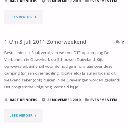
BART REINDERS
22 NOVEMBER 2010
EVENEMENTEN
"1
LEES VERDER
T/M
5
1 t/m 3 juli 2011 Zomerweekend
2
JUNI
Beste leden, 1-3 juli verblijven we met DTE op camping De
Vierbannen in Ouwerkerk op Schouwen Duiveland. Kijk
–
op www.vierbannen.nl voor de nodige informatie over deze
camping (prijzen overnachting, locatie etc.) Er zullen tijdens dit
HEMELVAART
weekend zeker (ook) duiken in de Grevelingen worden gepland!
DUIKWEEKEND"
Het programma volgt nog. Vermeld bij je …
BART REINDERS
22 NOVEMBER 2010
EVENEMENTEN
"1
LEES VERDER
T/M