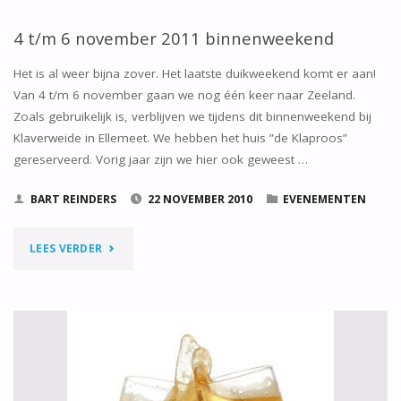
3
4 t/m 6 november 2011 binnenweekend
JULI
Het is al weer bijna zover. Het laatste duikweekend komt er aan!
Van 4 t/m 6 november gaan we nog één keer naar Zeeland.
2011
Zoals gebruikelijk is, verblijven we tijdens dit binnenweekend bij
Klaverweide in Ellemeet. We hebben het huis ”de Klaproos”
ZOMERWEEKEND"
gereserveerd. Vorig jaar zijn we hier ook geweest …
BART REINDERS
22 NOVEMBER 2010
EVENEMENTEN
"4
LEES VERDER
T/M
6
NOVEMBER
2011