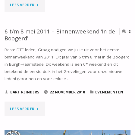
"9
LEES VERDER
JANUARI
2011
6 t/m 8 mei 2011 – Binnenweekend ‘In de
2
Boogerd’
–
Beste DTE leden, Graag nodigen we jullie uit voor het eerste
NIEUWJAARSBORREL"
binnenweekend van 2011! Dit jaar van 6 t/m 8 mei in de Boogerd
in Burgh-Haamstede. Dit weekend is een 0* weekend en dit
betekend de eerste duik in het Grevelingen voor onze nieuwe
leden! (voor hen en voor enkele …
BART REINDERS
22 NOVEMBER 2010
EVENEMENTEN
"6
LEES VERDER
T/M
8