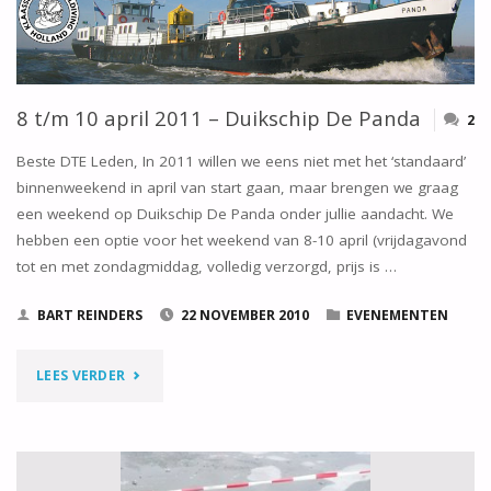
MEI
2011
8 t/m 10 april 2011 – Duikschip De Panda
2
–
Beste DTE Leden, In 2011 willen we eens niet met het ‘standaard’
BINNENWEEKEND
binnenweekend in april van start gaan, maar brengen we graag
‘IN
een weekend op Duikschip De Panda onder jullie aandacht. We
hebben een optie voor het weekend van 8-10 april (vrijdagavond
DE
tot en met zondagmiddag, volledig verzorgd, prijs is …
BOOGERD’"
BART REINDERS
22 NOVEMBER 2010
EVENEMENTEN
"8
LEES VERDER
T/M
10