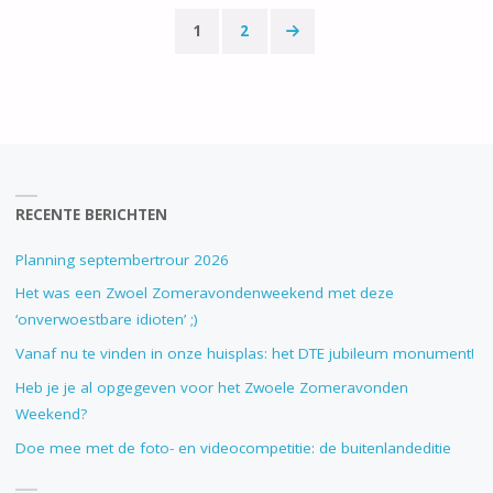
REQUEST
1
2
EINDHOVEN
Berichten
-
paginering
>
GLAZEN
RECENTE BERICHTEN
ONDERWATERHUIS
Planning septembertrour 2026
(18-
Het was een Zwoel Zomeravondenweekend met deze
24
‘onverwoestbare idioten’ ;)
Vanaf nu te vinden in onze huisplas: het DTE jubileum monument!
DECEMBER)"
Heb je je al opgegeven voor het Zwoele Zomeravonden
Weekend?
Doe mee met de foto- en videocompetitie: de buitenlandeditie