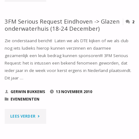
NOVEMBER
2010
3FM Serious Request Eindhoven -> Glazen
2
onderwaterhuis (18-24 December)
TE
Zie onderstaand bericht! Laten we als DTE kijken of we als club
ELLEMEET,
nog iets ludieks hierop kunnen verzinnen en daarmee
gezamenlijk een leuk bedrag kunnen sponsoren!!! 3FM Serious
ZEELAND"
Request: het is intussen een bekend fenomeen geworden, dat
ieder jaar in de week voor kerst ergens in Nederland plaatsvindt.
Dit jaar …
GERWIN BUKKEMS
13 NOVEMBER 2010
EVENEMENTEN
"3FM
LEES VERDER
SERIOUS